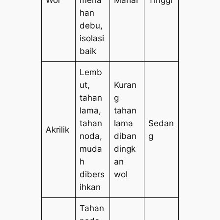
han
debu,
isolasi
baik
Lemb
ut,
Kuran
tahan
g
lama,
tahan
tahan
lama
Sedan
Akrilik
noda,
diban
g
muda
dingk
h
an
dibers
wol
ihkan
Tahan