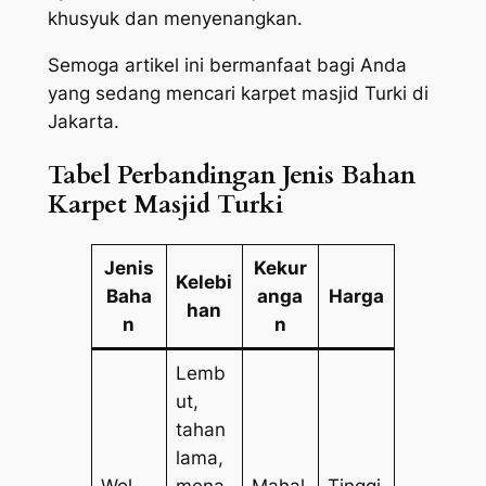
khusyuk dan menyenangkan.
Semoga artikel ini bermanfaat bagi Anda
yang sedang mencari karpet masjid Turki di
Jakarta.
Tabel Perbandingan Jenis Bahan
Karpet Masjid Turki
Jenis
Kekur
Kelebi
Baha
anga
Harga
han
n
n
Lemb
ut,
tahan
lama,
Wol
mena
Mahal
Tinggi