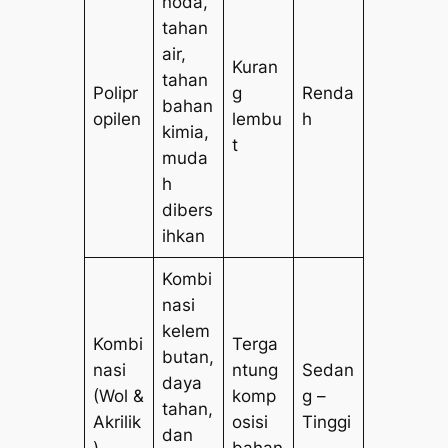
noda,
tahan
air,
Kuran
tahan
Polipr
g
Renda
bahan
opilen
lembu
h
kimia,
t
muda
h
dibers
ihkan
Kombi
nasi
kelem
Kombi
Terga
butan,
nasi
ntung
Sedan
daya
(Wol &
komp
g –
tahan,
Akrilik
osisi
Tinggi
dan
)
bahan