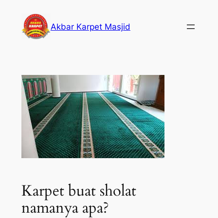
Skip
to
Akbar Karpet Masjid
content
Karpet buat sholat
namanya apa?